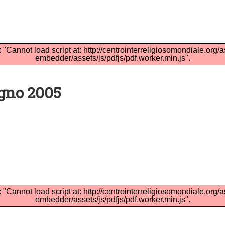
: "Cannot load script at: http://centrointerreligiosomondiale.org/
embedder/assets/js/pdfjs/pdf.worker.min.js".
ugno 2005
: "Cannot load script at: http://centrointerreligiosomondiale.org/
embedder/assets/js/pdfjs/pdf.worker.min.js".