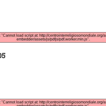
: "Cannot load script at: http://centrointerreligiosomondiale.org/
embedder/assets/js/pdfjs/pdf.worker.min.js".
05
: "Cannot load script at: http://centrointerreligiosomondiale.org/
embedder/assets/js/pdfjs/pdf.worker.min.js".