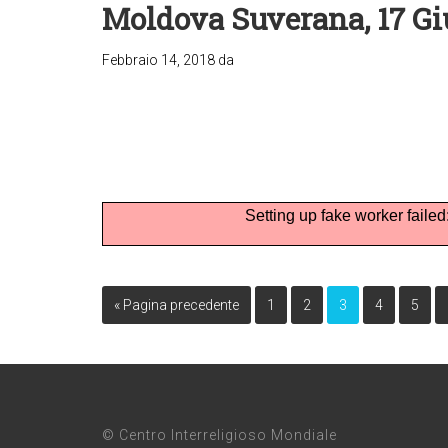
Moldova Suverana, 17 G
Febbraio 14, 2018
da
Setting up fake worker failed
« Pagina precedente
1
2
3
4
5
© Centro Interreligioso Mondiale