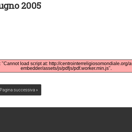
iugno 2005
: "Cannot load script at: http://centrointerreligiosomondiale.org/
embedder/assets/js/pdfjs/pdf.worker.min.js".
Pagina successiva »