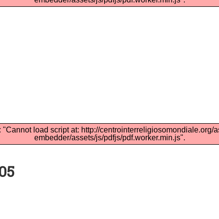
: "Cannot load script at: http://centrointerreligiosomondiale.org/
embedder/assets/js/pdfjs/pdf.worker.min.js".
005