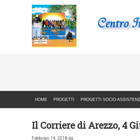
CENTRO INTERRELIGIOSO MONDIALE
Associazione interreli
HOME
PROGETTI
PROGETTI SOCIO-ASSISTENZ
Il Corriere di Arezzo, 4 
Febbraio 14, 2018
da