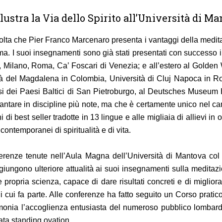
ustra la Via dello Spirito all’Università di M
olta che Pier Franco Marcenaro presenta i vantaggi della meditaz
ima. I suoi insegnamenti sono già stati presentati con successo 
 Milano, Roma, Ca’ Foscari di Venezia; e all’estero al Golden 
à del Magdalena in Colombia, Università di Cluj Napoca in Ro
i dei Paesi Baltici di San Pietroburgo, al Deutsches Museum
ntare in discipline più note, ma che è certamente unico nel ca
 di best seller tradotte in 13 lingue e alle migliaia di allievi 
ontemporanei di spiritualità e di vita.
erenze tenute nell’Aula Magna dell’Università di Mantova col
ggiungono ulteriore attualità ai suoi insegnamenti sulla medit
ropria scienza, capace di dare risultati concreti e di migliorare 
i cui fa parte. Alle conferenze ha fatto seguito un Corso pratic
stimonia l’accoglienza entusiasta del numeroso pubblico lombard
ta standing ovation.