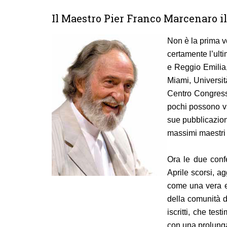
Il Maestro Pier Franco Marcenaro ill
Non è la prima v
certamente l’ult
e Reggio Emilia,
Miami, Universit
Centro Congress
pochi possono va
sue pubblicazioni
massimi maestri c
Ora le due conf
Aprile scorsi, a
come una vera e p
della comunità d
iscritti, che te
con una prolunga