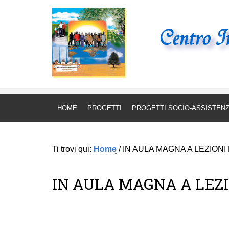
CENTRO INTERRELIGIOSO MONDIALE
Associazione interreli
HOME
PROGETTI
PROGETTI SOCIO-ASSISTENZ
Ti trovi qui:
Home
/
IN AULA MAGNA A LEZION
IN AULA MAGNA A LEZI