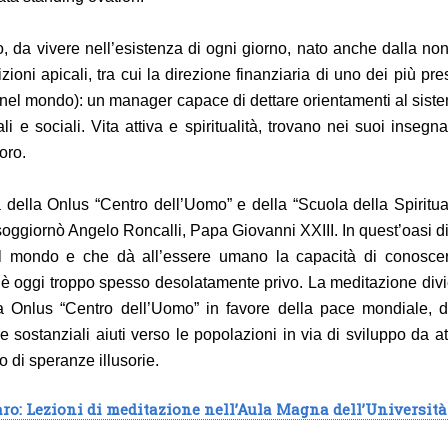
, da vivere nell’esistenza di ogni giorno, nato anche dalla no
ioni apicali, tra cui la direzione finanziaria di uno dei più pres
tti nel mondo): un manager capace di dettare orientamenti al si
ali e sociali. Vita attiva e spiritualità, trovano nei suoi inse
oro.
ella Onlus “Centro dell’Uomo” e della “Scuola della Spiritua
 soggiornò Angelo Roncalli, Papa Giovanni XXIII. In quest’oasi 
el mondo e che dà all’essere umano la capacità di conoscer
 cui è oggi troppo spesso desolatamente privo. La meditazione d
la Onlus “Centro dell’Uomo” in favore della pace mondiale, del
 sostanziali aiuti verso le popolazioni in via di sviluppo da at
 di speranze illusorie.
ro: Lezioni di meditazione nell’Aula Magna dell’Universit