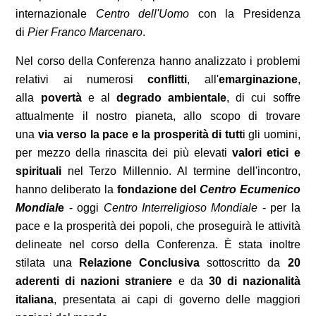
internazionale
Centro dell'Uomo
con la Presidenza
di
Pier Franco Marcenaro
.
Nel corso della Conferenza hanno analizzato i problemi
relativi ai numerosi
conflitti
, all'
emarginazione
,
alla
povertà
e al
degrado ambientale
, di cui soffre
attualmente il nostro pianeta, allo scopo di trovare
una
via verso la pace e la prosperità di tutt
i gli uomini,
per mezzo della rinascita dei più elevati
valori etici e
spirituali
nel Terzo Millennio. Al termine dell'incontro,
hanno deliberato la
fondazione del
Centro Ecumenico
Mondial
e
- oggi
Centro Interreligioso Mondiale
- per la
pace e la prosperità dei popoli, che proseguirà le attività
delineate nel corso della Conferenza. È stata inoltre
stilata una
Relazione Conclusiva
sottoscritto da
20
aderenti di nazioni straniere
e da
30 di nazionalità
italiana
, presentata ai capi di governo delle maggiori