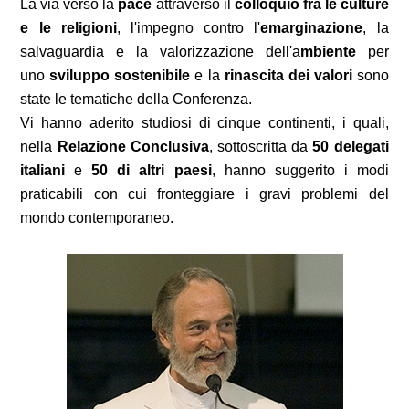
La via verso la
pace
attraverso il
colloquio fra le culture
e le religioni
, l'impegno contro l'
emarginazione
, la
salvaguardia e la valorizzazione dell'a
mbiente
per
uno
sviluppo sostenibile
e la
rinascita dei valori
sono
state le tematiche della Conferenza.
Vi hanno aderito studiosi di cinque continenti, i quali,
nella
Relazione Conclusiva
, sottoscritta da
50 delegati
italiani
e
50 di altri paesi
, hanno suggerito i modi
praticabili con cui fronteggiare i gravi problemi del
mondo contemporaneo.